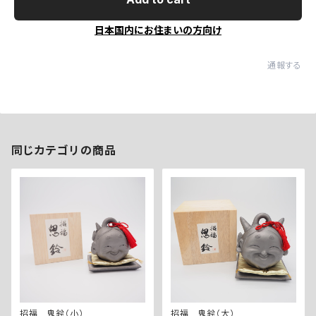
日本国内にお住まいの方向け
通報する
同じカテゴリの商品
招福 鬼鈴（小）
招福 鬼鈴（大）