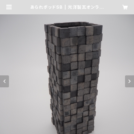
あられポッドSB | 光洋製瓦オンライ
ンショップ