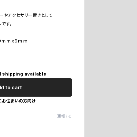
ーやアクセサリー置きとして
レです。
10ｍｍｘ9ｍｍ
l shipping available
d to cart
にお住まいの方向け
通報する